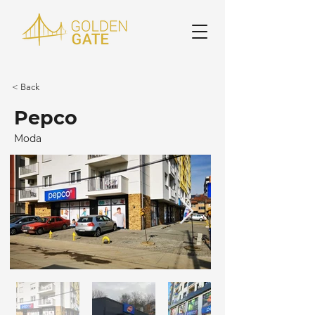
< Back
Pepco
Moda