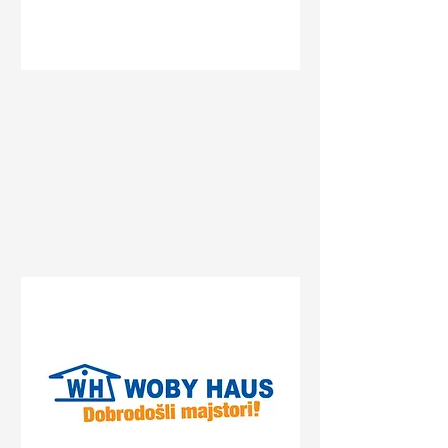
Status
Pančevo
Streliste, Pancevo, Serbia