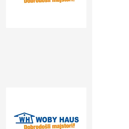
Status
Gradiška
Centrum, Gradiška, Bosnia
and Herzegovina