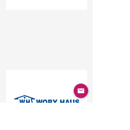
Status
Beograd
Beo Shopping Center,
Vojislava Ilića, Belgrade,
Serbia