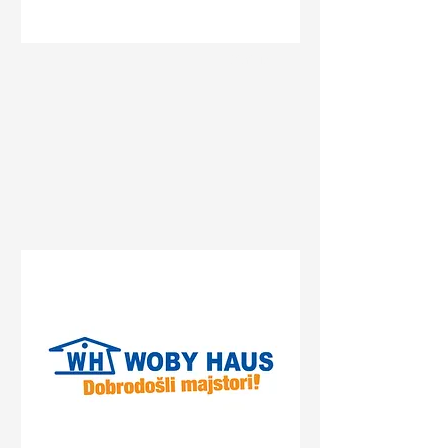
Status
Sremska Mitrovica
Булевар Константина
Великог 74, Sremska
Mitrovica, Serbia