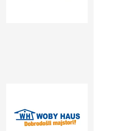
Status
Pančevo
Prvomajska 47, Pančevo,
Serbia