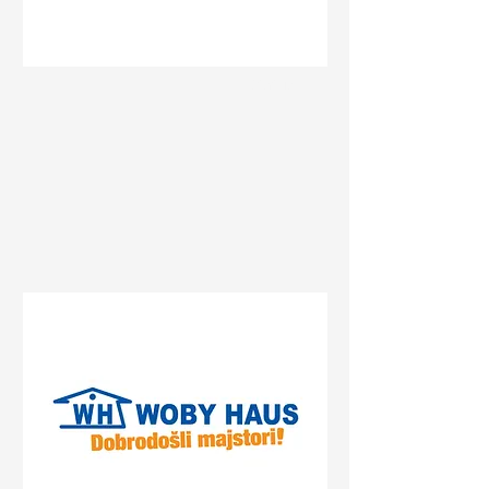
Status
Novi Sad
Bate Brkića 10a, Novi Sad,
Serbia