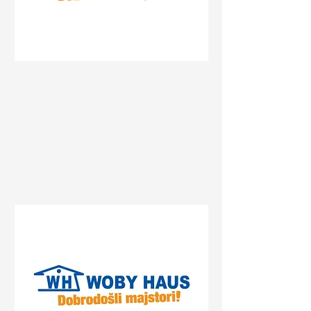
Status
Beograd
27. marta 25, Beograd, Serbia