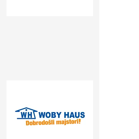
Status
Banja Luka
Delta Planet Banja Luka,
Bulevar srpske vojske, Banja
Luka, Bosnia and
Herzegovina