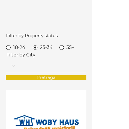
Filter by Property status
18-24
25-34
35+
Filter by City
Pretraga